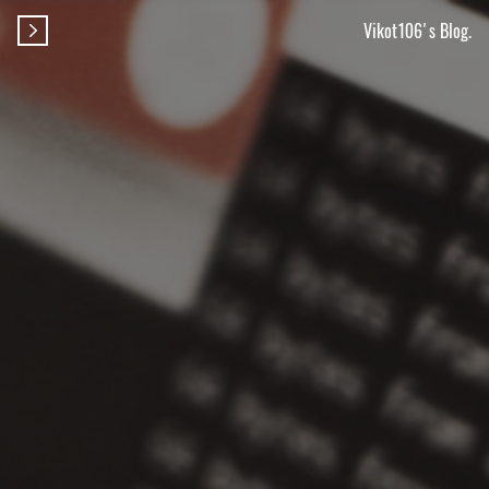
Vikot106's Blog.
