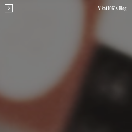
Vikot106's Blog.
