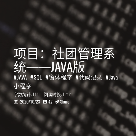
项目：社团管理系
统——JAVA版
JAVA
SQL
窗体程序
代码记录
Java
小程序
字数统计:
111
阅读时长:
1 min
2020/10/23
42
Share


