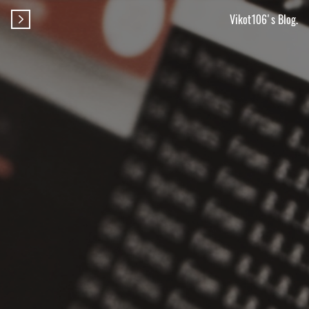
Vikot106's Blog.
